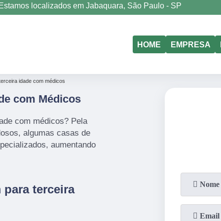
Estamos localizados em Jabaquara, São Paulo - SP
(11)
5011-6635
(11)
98177-4079
HOME
EMPRESA
erceira idade com médicos
ade com Médicos
dade com médicos? Pela
idosos, algumas casas de
specializados, aumentando
para terceira