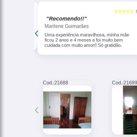
☆☆☆☆☆
☆☆☆☆☆
5
"Recomendo!!"
Aliete Ferreira
‹
ha mãe ficou 2
Local excelente para cuidar dos nossos
uidada com
idosos, respeitando a individualidade de cada,
com amor, carinho, dignidade e humanização.
Cod.:
21688
Cod.:
2168
‹