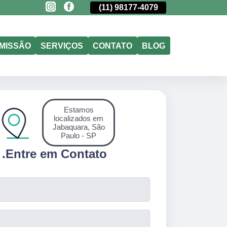
(11)
5011-6635
(11)
98177-4079
(11)
5011-6635
MISSÃO
SERVIÇOS
CONTATO
BLOG
Estamos
localizados em
Jabaquara, São
Paulo - SP
.
Entre em Contato