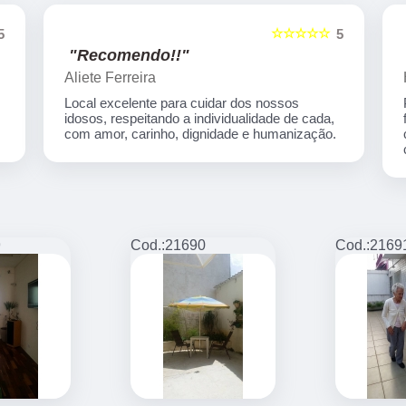
☆☆☆☆☆
5
5
"Recomendo!!"
Henrique Ofugi Ono
Profissionais que demonstram gostar do que
fazem...e ai só pode resultar em atendimento
customizado, ambiente agradável e totalmente
confortável.
9
Cod.:
21690
Cod.:
2169