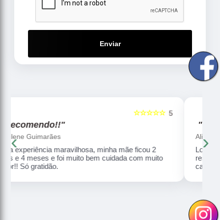
Enviar
☆☆☆☆☆
5
5
"Recomendo!!"
‹
›
Aliete Ferreira
Local excelente para cuidar dos nossos idosos,
respeitando a individualidade de cada, com amor,
carinho, dignidade e humanização.