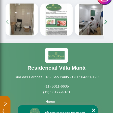
‹
›
Residencial Villa Maná
Rua das Perobas , 182 São Paulo - CEP: 04321-120
(11) 5011-6635
(11) 98177-4079
Home
Empresa
Olá! Fale agora pelo WhatsApp.