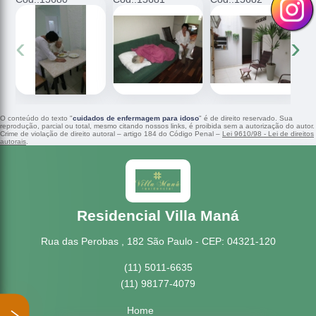
‹
›
O conteúdo do texto "
cuidados de enfermagem para idoso
" é de direito reservado. Sua
reprodução, parcial ou total, mesmo citando nossos links, é proibida sem a autorização do autor.
Crime de violação de direito autoral – artigo 184 do Código Penal –
Lei 9610/98 - Lei de direitos
autorais
.
Residencial Villa Maná
Rua das Perobas , 182 São Paulo - CEP: 04321-120
(11) 5011-6635
(11) 98177-4079
Home