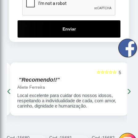
Enviar
☆☆☆☆☆
5
5
"Recomendo!!"
‹
›
Aliete Ferreira
Local excelente para cuidar dos nossos idosos,
respeitando a individualidade de cada, com amor,
carinho, dignidade e humanização.
Cod.:
15680
Cod.:
15681
Cod.:
15682
C