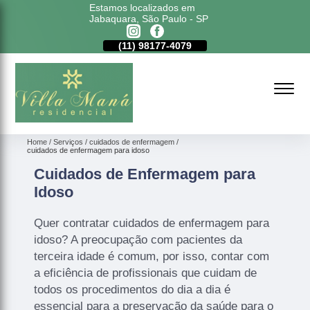
Estamos localizados em
Jabaquara, São Paulo - SP
11)
5011-6635
(11)
98177-4079
(11)
5011-6635
Home
Serviços
cuidados de enfermagem
cuidados de enfermagem para idoso
Cuidados de Enfermagem para
Idoso
Quer contratar cuidados de enfermagem para
idoso? A preocupação com pacientes da
terceira idade é comum, por isso, contar com
a eficiência de profissionais que cuidam de
todos os procedimentos do dia a dia é
essencial para a preservação da saúde para o