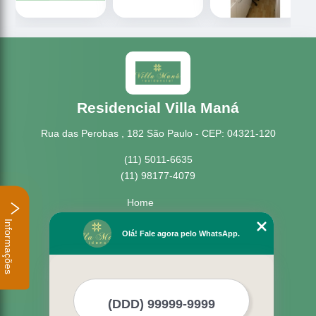
Residencial Villa Maná
Rua das Perobas , 182 São Paulo - CEP: 04321-120
(11) 5011-6635
(11) 98177-4079
Home
Empresa
Informações
Missão
Olá! Fale agora pelo WhatsApp.
Serviços
Contato
Mapa do site
Mais Serviços