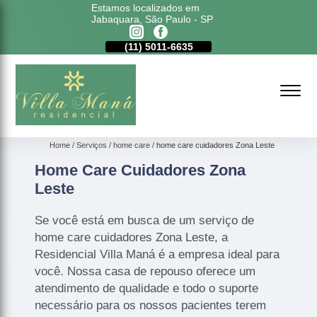
Estamos localizados em
Jabaquara, São Paulo - SP
11)
98177-4079
(11)
5011-6635
(11)
98177-4079
Home
Serviços
home care
home care cuidadores Zona Leste
Home Care Cuidadores Zona
Leste
Se você está em busca de um serviço de
home care cuidadores Zona Leste, a
Residencial Villa Maná é a empresa ideal para
você. Nossa casa de repouso oferece um
atendimento de qualidade e todo o suporte
necessário para os nossos pacientes terem