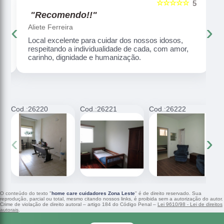
☆☆☆☆☆
5
5
"Recomendo!!"
‹
›
Aliete Ferreira
Local excelente para cuidar dos nossos idosos,
respeitando a individualidade de cada, com amor,
carinho, dignidade e humanização.
Cod.:
26220
Cod.:
26221
Cod.:
26222
C
‹
›
O conteúdo do texto "
home care cuidadores Zona Leste
" é de direito reservado. Sua
reprodução, parcial ou total, mesmo citando nossos links, é proibida sem a autorização do autor.
Crime de violação de direito autoral – artigo 184 do Código Penal –
Lei 9610/98 - Lei de direitos
autorais
.