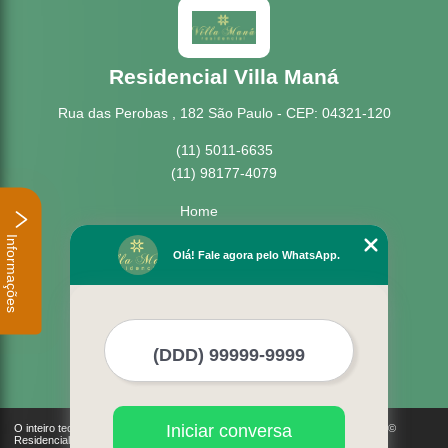
Residencial Villa Maná
Rua das Perobas , 182 São Paulo - CEP: 04321-120
(11) 5011-6635
(11) 98177-4079
Home
Empresa
Informações
Missão
Olá! Fale agora pelo WhatsApp.
Serviços
Contato
Mapa do site
Mais Serviços
Iniciar conversa
O inteiro teor deste site está sujeito à proteção de direitos autorais. Copyright©
Residencial Villa Maná (Lei 9610 de 19/02/1998)