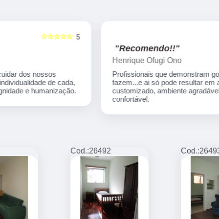
☆☆☆☆☆
5
5
"Recomendo!!"
Henrique Ofugi Ono
Profissionais que demonstram gostar do que
fazem...e ai só pode resultar em atendimento
customizado, ambiente agradável e totalmente
confortável.
1
Cod.:
26492
Cod.:
2649