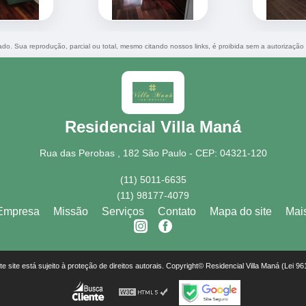
vado. Sua reprodução, parcial ou total, mesmo citando nossos links, é proibida sem a autorização
Residencial Villa Maná
Rua das Perobas , 182 São Paulo - CEP: 04321-120
(11) 5011-6635
(11) 98177-4079
Empresa
Missão
Serviços
Contato
Mapa do site
Mai
ste site está sujeito à proteção de direitos autorais. Copyright© Residencial Villa Maná (Lei 9