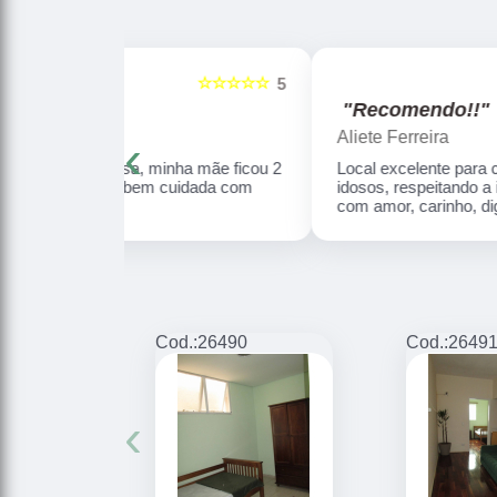
☆☆☆☆☆
☆☆☆☆☆
5
"Recomendo!!"
Aliete Ferreira
‹
ha mãe ficou 2
Local excelente para cuidar dos nossos
uidada com
idosos, respeitando a individualidade de cada,
com amor, carinho, dignidade e humanização.
Cod.:
26490
Cod.:
2649
‹