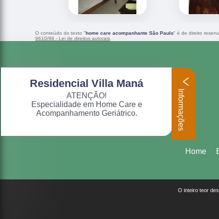
O conteúdo do texto "
home care acompanhante São Paulo
" é de direito reser
9610/98 - Lei de direitos autorais
.
Residencial Villa Maná
Informações
ATENÇÃO!
Especialidade em Home Care e
Acompanhamento Geriátrico.
Home
O inteiro teor de