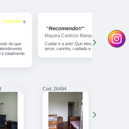
☆☆☆☆☆
5
"Recomendo!!"
"Recome
Mayara Cardozo Marques
Marilene 
›
Cuidar é a arte! Que eles sabem cuida com
Uma experiê
amor, carinho, cuidado e dedicação total
anos e 4 me
muito amor!
3
Cod.:
26494
Cod.:
26495
›