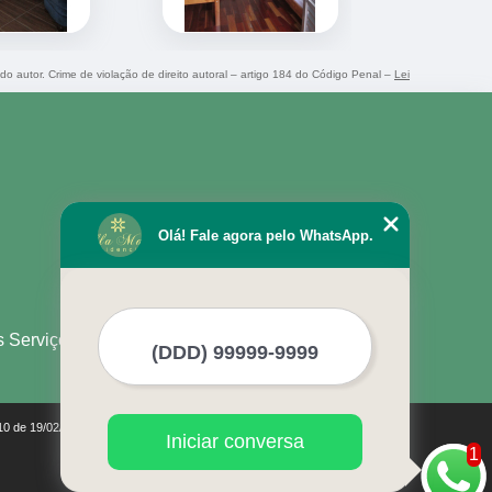
 do autor. Crime de violação de direito autoral – artigo 184 do Código Penal –
Lei
Olá! Fale agora pelo WhatsApp.
s Serviços
610 de 19/02/1998)
Iniciar conversa
1