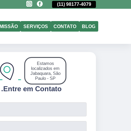
(11)
5011-6635
(11)
98177-4079
(11)
5011-6635
MISSÃO
SERVIÇOS
CONTATO
BLOG
Estamos
localizados em
Jabaquara, São
Paulo - SP
.
Entre em Contato