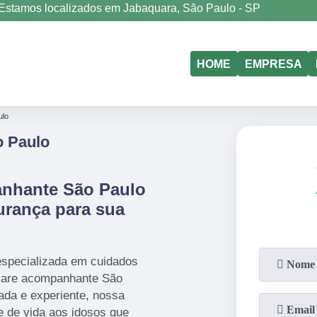
Estamos localizados em Jabaquara, São Paulo - SP
(11)
5011-6635
(11)
98177-4079
HOME
EMPRESA
ulo
 Paulo
anhante São Paulo
urança para sua
especializada em cuidados
 care acompanhante São
ada e experiente, nossa
e de vida aos idosos que