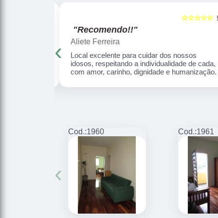
☆☆☆☆☆
☆☆☆☆☆
5
"Recomendo!!"
Aliete Ferreira
‹
ha mãe ficou 2
Local excelente para cuidar dos nossos
uidada com
idosos, respeitando a individualidade de cada,
com amor, carinho, dignidade e humanização.
Cod.:
1960
Cod.:
1961
‹