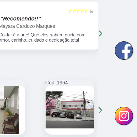
☆☆☆☆☆
5
"Recomendo!!"
"Recome
Mayara Cardozo Marques
Marilene 
›
Cuidar é a arte! Que eles sabem cuida com
Uma experiê
amor, carinho, cuidado e dedicação total
anos e 4 me
muito amor!
Cod.:
1964
Cod.:
1965
›