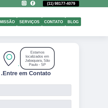
(11)
5011-6635
(11)
98177-4079
(11)
5011-6635
MISSÃO
SERVIÇOS
CONTATO
BLOG
Estamos
localizados em
Jabaquara, São
Paulo - SP
.
Entre em Contato