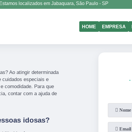
Estamos localizados em Jabaquara, São Paulo - SP
(11)
5011-6635
(11)
98177-4079
HOME
EMPRESA
as? Ao atingir determinada
e cuidados especiais e
o e comodidade. Para que
cia, contar com a ajuda de
essoas idosas?