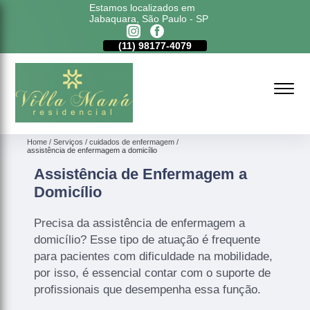
Estamos localizados em
Jabaquara, São Paulo - SP
11)
5011-6635
(11)
98177-4079
(11)
5011-6635
Home
Serviços
cuidados de enfermagem
assistência de enfermagem a domicílio
Assistência de Enfermagem a
Domicílio
Precisa da assistência de enfermagem a
domicílio? Esse tipo de atuação é frequente
para pacientes com dificuldade na mobilidade,
por isso, é essencial contar com o suporte de
profissionais que desempenha essa função.