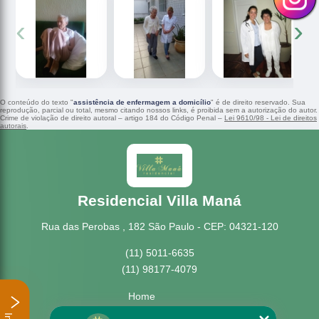
‹
›
O conteúdo do texto "
assistência de enfermagem a domicílio
" é de direito reservado. Sua
reprodução, parcial ou total, mesmo citando nossos links, é proibida sem a autorização do autor.
Crime de violação de direito autoral – artigo 184 do Código Penal –
Lei 9610/98 - Lei de direitos
autorais
.
Residencial Villa Maná
Rua das Perobas , 182 São Paulo - CEP: 04321-120
(11) 5011-6635
(11) 98177-4079
Home
Empresa