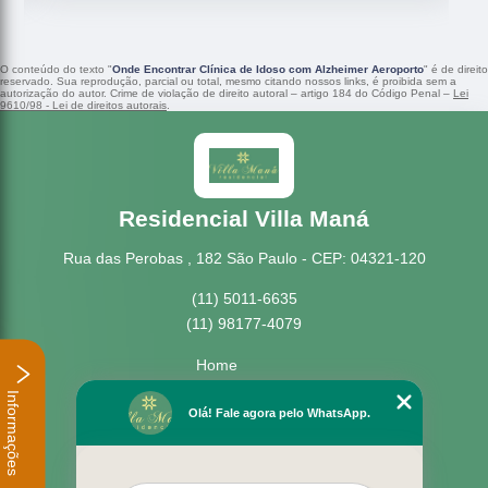
O conteúdo do texto "
Onde Encontrar Clínica de Idoso com Alzheimer Aeroporto
" é de direito
reservado. Sua reprodução, parcial ou total, mesmo citando nossos links, é proibida sem a
autorização do autor. Crime de violação de direito autoral – artigo 184 do Código Penal –
Lei
9610/98 - Lei de direitos autorais
.
Residencial Villa Maná
Rua das Perobas , 182 São Paulo - CEP: 04321-120
(11) 5011-6635
(11) 98177-4079
Home
Empresa
Informações
Missão
Olá! Fale agora pelo WhatsApp.
Serviços
Contato