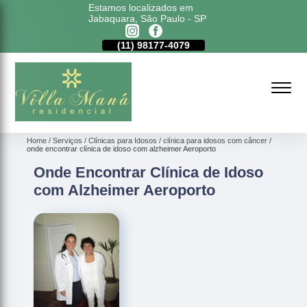
Estamos localizados em
Jabaquara, São Paulo - SP
11)
5011-6635
(11)
98177-4079
(11)
5011-6635
Home
Serviços
Clínicas para Idosos
clínica para idosos com câncer
onde encontrar clínica de idoso com alzheimer Aeroporto
Onde Encontrar Clínica de Idoso
com Alzheimer Aeroporto