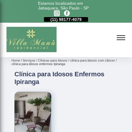
Estamos localizados em
Jabaquara, São Paulo - SP
11)
5011-6635
(11)
98177-4079
(11)
5011-6635
Home
Serviços
Clínicas para Idosos
clínica para idosos com câncer
clínica para idosos enfermos Ipiranga
Clínica para Idosos Enfermos
Ipiranga