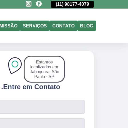
(11)
5011-6635
(11)
98177-4079
(11)
5011-6635
MISSÃO
SERVIÇOS
CONTATO
BLOG
Estamos
localizados em
Jabaquara, São
Paulo - SP
.
Entre em Contato