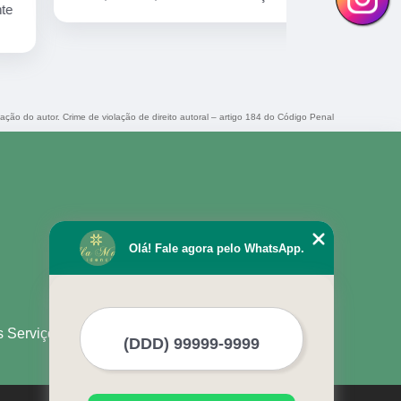
muito amor!
zação do autor. Crime de violação de direito autoral – artigo 184 do Código Penal
Olá! Fale agora pelo WhatsApp.
s Serviços