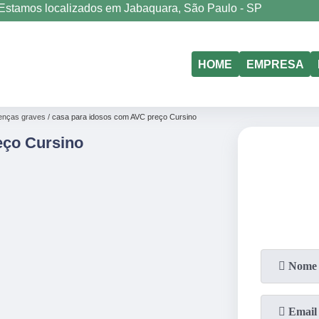
Estamos localizados em Jabaquara, São Paulo - SP
(11)
5011-6635
(11)
98177-4079
HOME
EMPRESA
enças graves
casa para idosos com AVC preço Cursino
eço Cursino