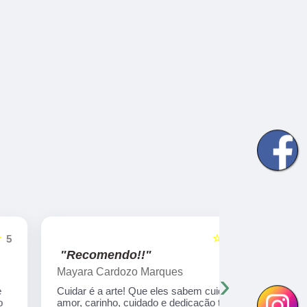
☆☆☆☆☆
5
"Recomendo!!"
"Recome
Mayara Cardozo Marques
Marilene 
›
Cuidar é a arte! Que eles sabem cuida com
Uma experiê
amor, carinho, cuidado e dedicação total
anos e 4 me