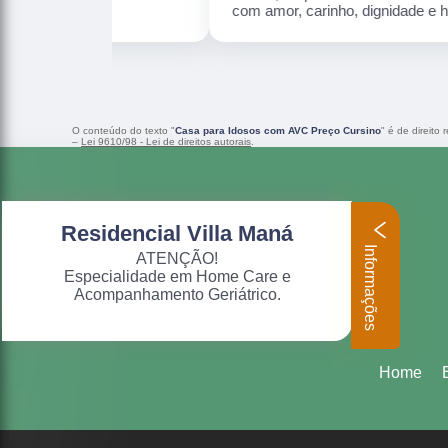
com amor, carinho, dignidade e humanização.
O conteúdo do texto "
Casa para Idosos com AVC Preço Cursino
" é de direito
–
Lei 9610/98 - Lei de direitos autorais
.
Residencial Villa Maná
Informações
ATENÇÃO!
Especialidade em Home Care e
Acompanhamento Geriátrico.
Home