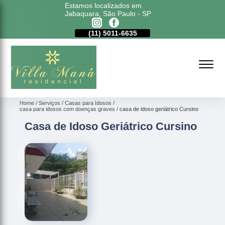
Estamos localizados em
Jabaquara, São Paulo - SP
11)
98177-4079
(11)
5011-6635
(11)
98177-4079
Home
Serviços
Casas para Idosos
casa para idosos com doenças graves
casa de idoso geriátrico Cursino
Casa de Idoso Geriátrico Cursino