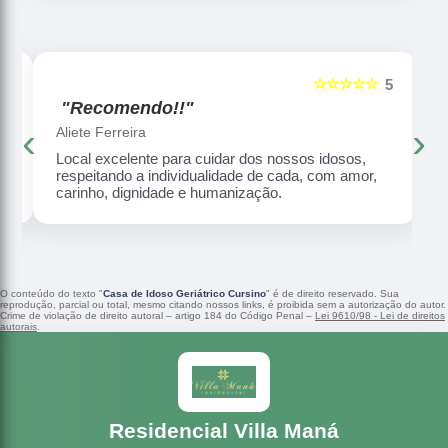
☆☆☆☆☆
5
5
"Recomendo!!"
‹
›
Aliete Ferreira
Local excelente para cuidar dos nossos idosos,
respeitando a individualidade de cada, com amor,
carinho, dignidade e humanização.
O conteúdo do texto "
Casa de Idoso Geriátrico Cursino
" é de direito reservado. Sua
reprodução, parcial ou total, mesmo citando nossos links, é proibida sem a autorização do autor.
Crime de violação de direito autoral – artigo 184 do Código Penal –
Lei 9610/98 - Lei de direitos
autorais
.
Residencial Villa Maná