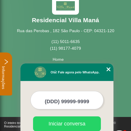
Residencial Villa Maná
Rua das Perobas , 182 São Paulo - CEP: 04321-120
(11) 5011-6635
(11) 98177-4079
Home
Empresa
Informações
Missão
Olá! Fale agora pelo WhatsApp.
Serviços
Contato
Mapa do site
Mais Serviços
Iniciar conversa
O inteiro teor deste site está sujeito à proteção de direitos autorais. Copyright©
Residencial Villa Maná (Lei 9610 de 19/02/1998)