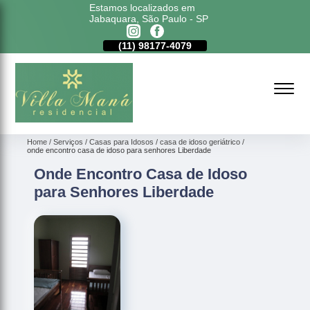
Estamos localizados em
Jabaquara, São Paulo - SP
11)
5011-6635
(11)
98177-4079
(11)
5011-6635
Home
Serviços
Casas para Idosos
casa de idoso geriátrico
onde encontro casa de idoso para senhores Liberdade
Onde Encontro Casa de Idoso
para Senhores Liberdade