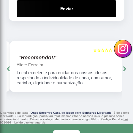
Enviar
☆☆☆☆☆
5
5
"Recomendo!!"
‹
›
Aliete Ferreira
Local excelente para cuidar dos nossos idosos,
respeitando a individualidade de cada, com amor,
carinho, dignidade e humanização.
O conteúdo do texto "
Onde Encontro Casa de Idoso para Senhores Liberdade
" é de direito
reservado. Sua reprodução, parcial ou total, mesmo citando nossos links, é proibida sem a
autorização do autor. Crime de violação de direito autoral – artigo 184 do Código Penal –
Lei
9610/98 - Lei de direitos autorais
.