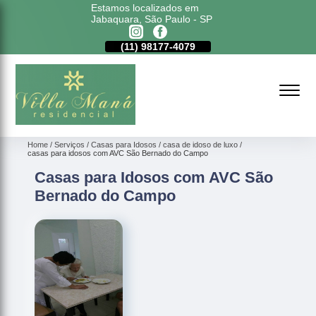
Estamos localizados em
Jabaquara, São Paulo - SP
11)
5011-6635
(11)
98177-4079
(11)
5011-6635
Home
Serviços
Casas para Idosos
casa de idoso de luxo
casas para idosos com AVC São Bernado do Campo
Casas para Idosos com AVC São
Bernado do Campo