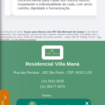
Local excelente para cuidar dos nossos idosos,
respeitando a individualidade de cada, com amor,
carinho, dignidade e humanização.
O conteúdo do texto "
Casas para Idosos com AVC São Bernado do Campo
" é de direito
reservado. Sua reprodução, parcial ou total, mesmo citando nossos links, é proibida sem a
autorização do autor. Crime de violação de direito autoral – artigo 184 do Código Penal –
Lei
9610/98 - Lei de direitos autorais
.
Residencial Villa Maná
Rua das Perobas , 182 São Paulo - CEP: 04321-120
(11) 5011-6635
(11) 98177-4079
Home
Empresa