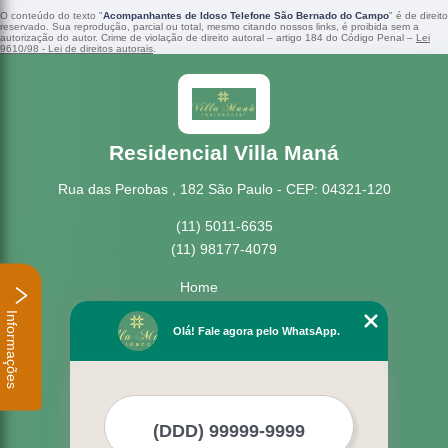
O conteúdo do texto "
Acompanhantes de Idoso Telefone São Bernado do Campo
" é de direito
reservado. Sua reprodução, parcial ou total, mesmo citando nossos links, é proibida sem a
autorização do autor. Crime de violação de direito autoral – artigo 184 do Código Penal –
Lei
9610/98 - Lei de direitos autorais
.
Residencial Villa Maná
Rua das Perobas , 182 São Paulo - CEP: 04321-120
(11) 5011-6635
(11) 98177-4079
Home
Empresa
Informações
Missão
Olá! Fale agora pelo WhatsApp.
Serviços
Contato
Mapa do site
Mais Serviços