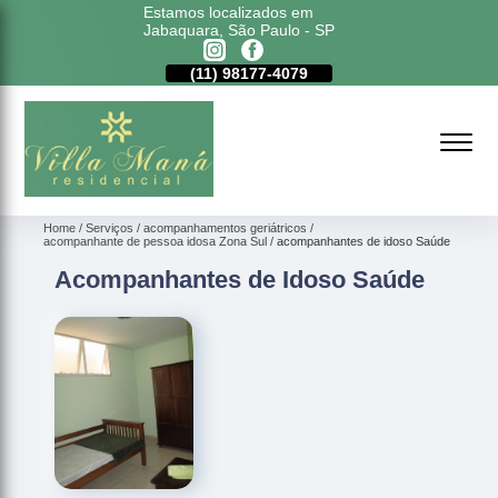
Estamos localizados em
Jabaquara, São Paulo - SP
11)
5011-6635
(11)
98177-4079
(11)
5011-6635
Home
Serviços
acompanhamentos geriátricos
acompanhante de pessoa idosa Zona Sul
acompanhantes de idoso Saúde
Acompanhantes de Idoso Saúde