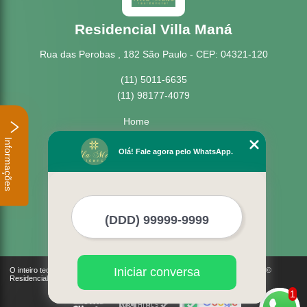
Residencial Villa Maná
Rua das Perobas , 182 São Paulo - CEP: 04321-120
(11) 5011-6635
(11) 98177-4079
Home
Empresa
Informações
Missão
Olá! Fale agora pelo WhatsApp.
Serviços
Contato
Mapa do site
Mais Serviços
Iniciar conversa
O inteiro teor deste site está sujeito à proteção de direitos autorais. Copyright©
Residencial Villa Maná (Lei 9610 de 19/02/1998)
1