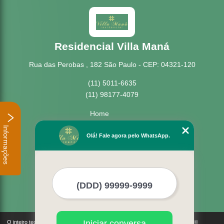
Residencial Villa Maná
Rua das Perobas , 182 São Paulo - CEP: 04321-120
(11) 5011-6635
(11) 98177-4079
Home
Empresa
Informações
Missão
Olá! Fale agora pelo WhatsApp.
Serviços
Contato
Mapa do site
Mais Serviços
Iniciar conversa
O inteiro teor deste site está sujeito à proteção de direitos autorais. Copyright©