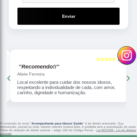
Enviar
☆☆☆☆☆
5
5
"Recomendo!!"
‹
›
Aliete Ferreira
Local excelente para cuidar dos nossos idosos,
respeitando a individualidade de cada, com amor,
carinho, dignidade e humanização.
O conteúdo do texto "
Acompanhante para Idosos Saúde
" é de direito reservado. Sua
reprodução, parcial ou total, mesmo citando nossos links, é proibida sem a autorização do autor.
Crime de violação de direito autoral – artigo 184 do Código Penal –
Lei 9610/98 - Lei de direitos
autorais
.