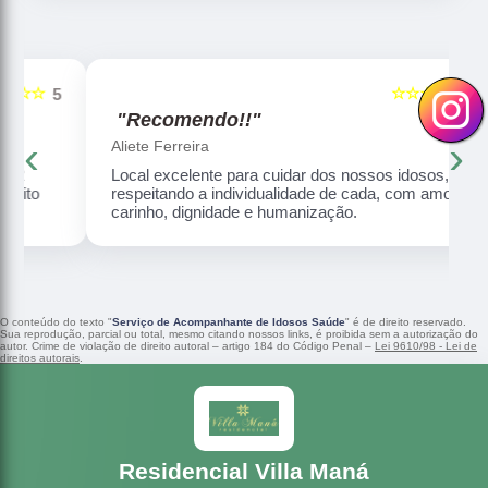
☆☆☆☆☆
5
5
"Recomendo!!"
‹
›
Aliete Ferreira
Local excelente para cuidar dos nossos idosos,
respeitando a individualidade de cada, com amor,
carinho, dignidade e humanização.
O conteúdo do texto "
Serviço de Acompanhante de Idosos Saúde
" é de direito reservado.
Sua reprodução, parcial ou total, mesmo citando nossos links, é proibida sem a autorização do
autor. Crime de violação de direito autoral – artigo 184 do Código Penal –
Lei 9610/98 - Lei de
direitos autorais
.
Residencial Villa Maná