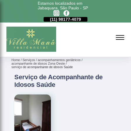
Estamos localizados em
Jabaquara, São Paulo - SP
11)
5011-6635
(11)
98177-4079
(11)
5011-6635
Home
Serviços
acompanhamentos geriátricos
acompanhante de idosos Zona Oeste
serviço de acompanhante de idosos Saúde
Serviço de Acompanhante de
Idosos Saúde