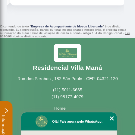
O conteúdo do texto "
Empresa de Acompanhante de Idosos Liberdade
" é de direito
reservado. Sua reprodução, parcial ou total, mesmo citando nossos links, é proibida sem a
autorização do autor. Crime de violação de direito autoral – artigo 184 do Código Penal –
Lei
9610/98 - Lei de direitos autorais
.
Residencial Villa Maná
Rua das Perobas , 182 São Paulo - CEP: 04321-120
(11) 5011-6635
(11) 98177-4079
Home
Empresa
Informações
Missão
Olá! Fale agora pelo WhatsApp.
Serviços