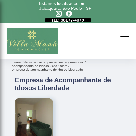
Estamos localizados em
Jabaquara, São Paulo - SP
11)
5011-6635
(11)
98177-4079
(11)
5011-6635
Home
Serviços
acompanhamentos geriátricos
acompanhante de idosos Zona Oeste
empresa de acompanhante de idosos Liberdade
Empresa de Acompanhante de
Idosos Liberdade