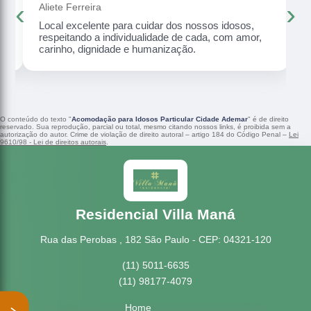
‹
›
Aliete Ferreira
Local excelente para cuidar dos nossos idosos,
respeitando a individualidade de cada, com amor,
carinho, dignidade e humanização.
O conteúdo do texto "
Acomodação para Idosos Particular Cidade Ademar
" é de direito
reservado. Sua reprodução, parcial ou total, mesmo citando nossos links, é proibida sem a
autorização do autor. Crime de violação de direito autoral – artigo 184 do Código Penal –
Lei
9610/98 - Lei de direitos autorais
.
Residencial Villa Maná
Rua das Perobas , 182 São Paulo - CEP: 04321-120
(11) 5011-6635
(11) 98177-4079
Home