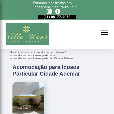
Estamos localizados em
Jabaquara, São Paulo - SP
11)
5011-6635
(11)
98177-4079
(11)
5011-6635
Home
Serviços
acomodação para idosos
acomodação para idosos particular
acomodação para idosos particular Cidade Ademar
Acomodação para Idosos
Particular Cidade Ademar