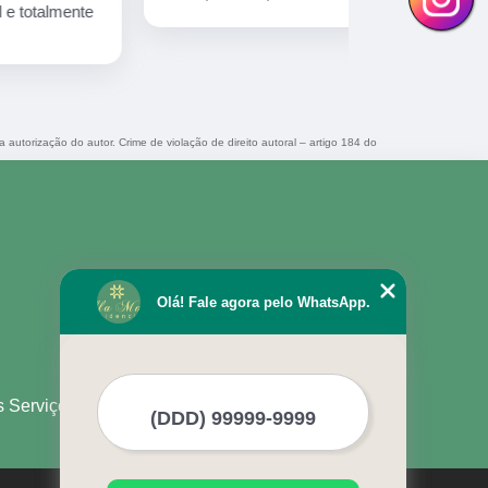
muito amor!
a autorização do autor. Crime de violação de direito autoral – artigo 184 do
Olá! Fale agora pelo WhatsApp.
s Serviços