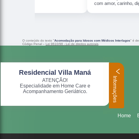
com amor, carinho, dignidade e humanização.
O conteúdo do texto "
Acomodação para Idosos com Médicos Interlagos
" é de
Código Penal –
Lei 9610/98 - Lei de direitos autorais
.
Residencial Villa Maná
Informações
ATENÇÃO!
Especialidade em Home Care e
Acompanhamento Geriátrico.
Home