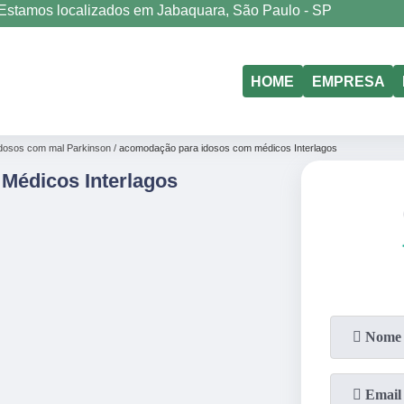
Estamos localizados em Jabaquara, São Paulo - SP
(11)
5011-6635
(11)
98177-4079
HOME
EMPRESA
dosos com mal Parkinson
acomodação para idosos com médicos Interlagos
Médicos Interlagos