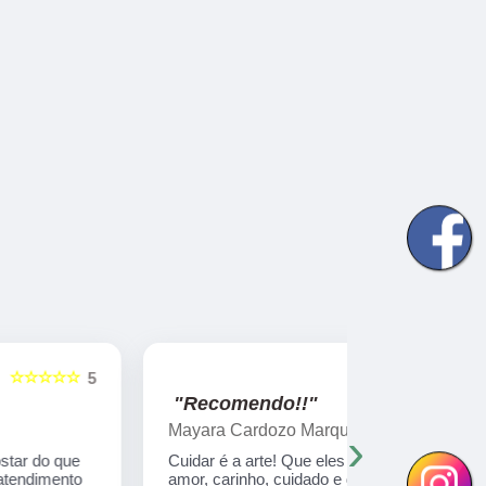
☆☆☆☆☆
5
"Recomendo!!"
"Recome
Mayara Cardozo Marques
Marilene 
›
Cuidar é a arte! Que eles sabem cuida com
Uma experiê
amor, carinho, cuidado e dedicação total
anos e 4 me