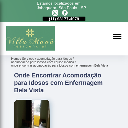
Estamos localizados em
Jabaquara, São Paulo - SP
11)
5011-6635
(11)
98177-4079
(11)
5011-6635
Home
Serviços
acomodação para idosos
acomodação para idosos com equipe médica
onde encontrar acomodação para idosos com enfermagem Bela Vista
Onde Encontrar Acomodação
para Idosos com Enfermagem
Bela Vista