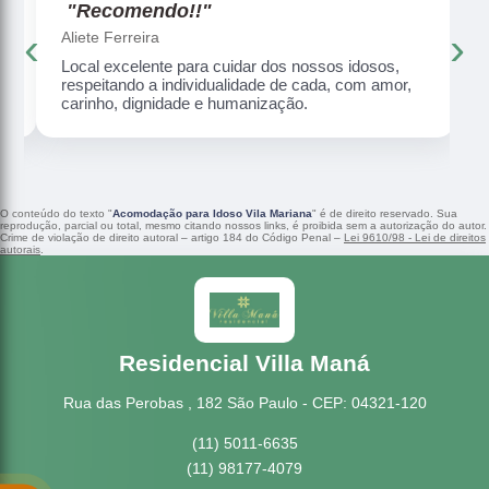
"Recomendo!!"
‹
›
Aliete Ferreira
Local excelente para cuidar dos nossos idosos,
respeitando a individualidade de cada, com amor,
carinho, dignidade e humanização.
O conteúdo do texto "
Acomodação para Idoso Vila Mariana
" é de direito reservado. Sua
reprodução, parcial ou total, mesmo citando nossos links, é proibida sem a autorização do autor.
Crime de violação de direito autoral – artigo 184 do Código Penal –
Lei 9610/98 - Lei de direitos
autorais
.
Residencial Villa Maná
Rua das Perobas , 182 São Paulo - CEP: 04321-120
(11) 5011-6635
(11) 98177-4079