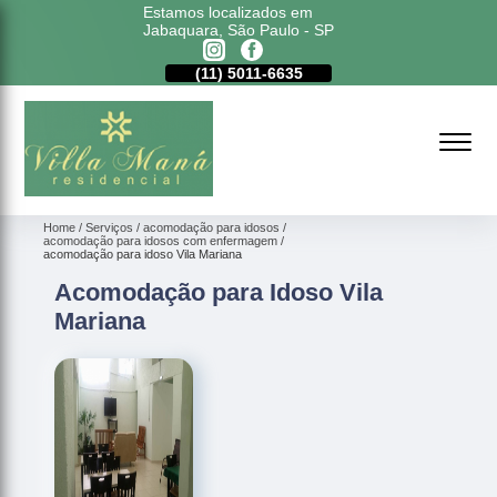
Estamos localizados em
Jabaquara, São Paulo - SP
11)
98177-4079
(11)
5011-6635
(11)
98177-4079
Home
Serviços
acomodação para idosos
acomodação para idosos com enfermagem
acomodação para idoso Vila Mariana
Acomodação para Idoso Vila
Mariana