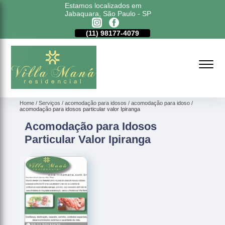
Estamos localizados em
Jabaquara, São Paulo - SP
11)
5011-6635
(11)
98177-4079
(11)
5011-6635
Home
Serviços
acomodação para idosos
acomodação para idoso
acomodação para idosos particular valor Ipiranga
Acomodação para Idosos
Particular Valor Ipiranga