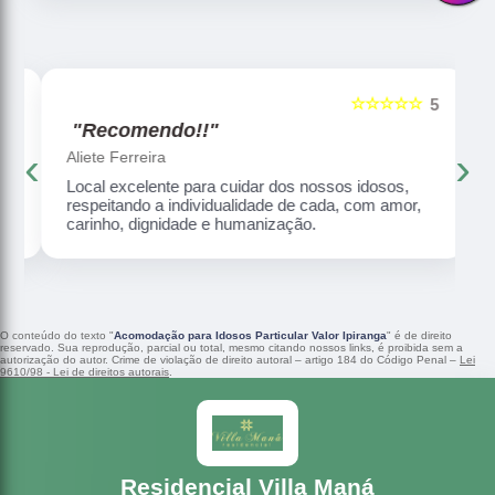
☆☆☆☆☆
5
5
"Recomendo!!"
‹
›
Aliete Ferreira
Local excelente para cuidar dos nossos idosos,
respeitando a individualidade de cada, com amor,
carinho, dignidade e humanização.
O conteúdo do texto "
Acomodação para Idosos Particular Valor Ipiranga
" é de direito
reservado. Sua reprodução, parcial ou total, mesmo citando nossos links, é proibida sem a
autorização do autor. Crime de violação de direito autoral – artigo 184 do Código Penal –
Lei
9610/98 - Lei de direitos autorais
.
Residencial Villa Maná