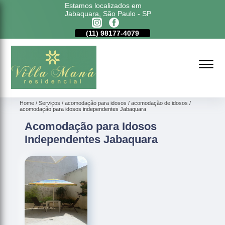
Estamos localizados em
Jabaquara, São Paulo - SP
11)
5011-6635
(11)
98177-4079
(11)
5011-6635
Home
Serviços
acomodação para idosos
acomodação de idosos
acomodação para idosos independentes Jabaquara
Acomodação para Idosos
Independentes Jabaquara