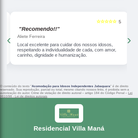
☆☆☆☆☆
5
5
"Recomendo!!"
‹
›
Aliete Ferreira
Local excelente para cuidar dos nossos idosos,
respeitando a individualidade de cada, com amor,
carinho, dignidade e humanização.
O conteúdo do texto "
Acomodação para Idosos Independentes Jabaquara
" é de direito
reservado. Sua reprodução, parcial ou total, mesmo citando nossos links, é proibida sem a
autorização do autor. Crime de violação de direito autoral – artigo 184 do Código Penal –
Lei
9610/98 - Lei de direitos autorais
.
Residencial Villa Maná