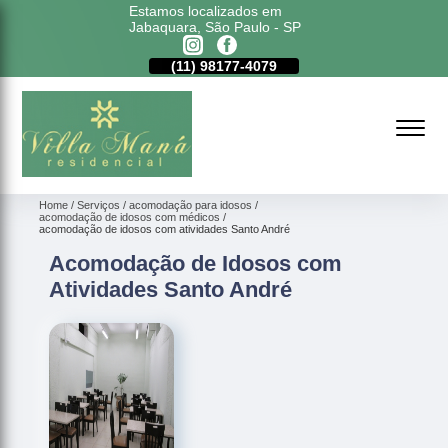
Estamos localizados em
Jabaquara, São Paulo - SP
11)
5011-6635
(11)
98177-4079
(11)
5011-6635
Home
Serviços
acomodação para idosos
acomodação de idosos com médicos
acomodação de idosos com atividades Santo André
Acomodação de Idosos com
Atividades Santo André