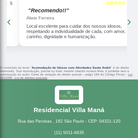
☆☆☆☆☆
5
5
"Recomendo!!"
‹
›
Aliete Ferreira
Local excelente para cuidar dos nossos idosos,
respeitando a individualidade de cada, com amor,
carinho, dignidade e humanização.
O conteúdo do texto "
Acomodação de Idosos com Atividades Santo André
" é de direito
reservado. Sua reprodução, parcial ou total, mesmo citando nossos links, é proibida sem a
autorização do autor. Crime de violação de direito autoral – artigo 184 do Código Penal –
Lei
9610/98 - Lei de direitos autorais
.
Residencial Villa Maná
Rua das Perobas , 182 São Paulo - CEP: 04321-120
(11) 5011-6635