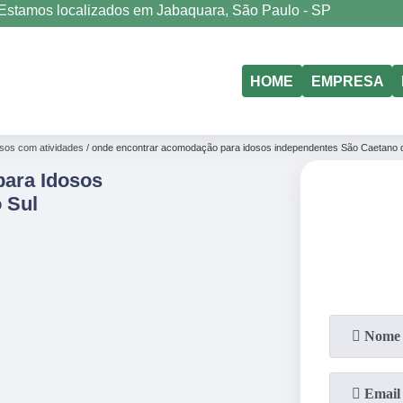
Estamos localizados em Jabaquara, São Paulo - SP
(11)
5011-6635
(11)
98177-4079
HOME
EMPRESA
sos com atividades
onde encontrar acomodação para idosos independentes São Caetano 
ara Idosos
 Sul