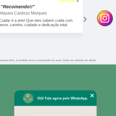
☆☆☆☆☆
5
"Recomendo!!"
"Recome
Mayara Cardozo Marques
Marilene 
›
Cuidar é a arte! Que eles sabem cuida com
Uma experiê
amor, carinho, cuidado e dedicação total
anos e 4 me
muito amor!
nossos links, é proibida sem a autorização do autor. Crime de violação de direito
Olá! Fale agora pelo WhatsApp.