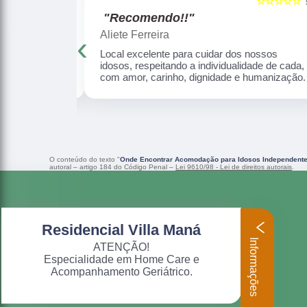
☆☆☆☆☆
☆☆☆☆☆
5
"Recomendo!!"
Aliete Ferreira
‹
ha mãe ficou 2
Local excelente para cuidar dos nossos
uidada com
idosos, respeitando a individualidade de cada,
com amor, carinho, dignidade e humanização.
O conteúdo do texto "
Onde Encontrar Acomodação para Idosos Independente
autoral – artigo 184 do Código Penal –
Lei 9610/98 - Lei de direitos autorais
.
Residencial Villa Maná
Informações
ATENÇÃO!
Especialidade em Home Care e
Acompanhamento Geriátrico.