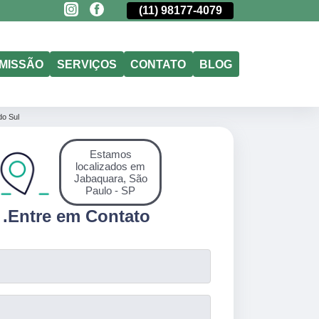
(11)
5011-6635
(11)
98177-4079
(11)
5011-6635
MISSÃO
SERVIÇOS
CONTATO
BLOG
do Sul
Estamos
localizados em
Jabaquara, São
Paulo - SP
.
Entre em Contato