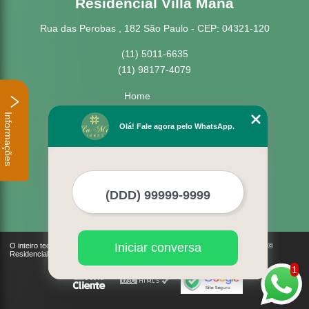
Residencial Villa Maná
Rua das Perobas , 182 São Paulo - CEP: 04321-120
(11) 5011-6635
(11) 98177-4079
Home
Empresa
Informações
Missão
Olá! Fale agora pelo WhatsApp.
Serviços
Contato
Mapa do site
Mais Serviços
Iniciar conversa
O inteiro teor deste site está sujeito à proteção de direitos autorais. Copyright©
Residencial Villa Maná (Lei 9610 de 19/02/1998)
1