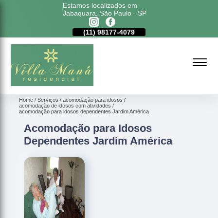
Estamos localizados em
Jabaquara, São Paulo - SP
11)
5011-6635
(11)
98177-4079
(11)
5011-6635
Home
Serviços
acomodação para idosos
acomodação de idosos com atividades
acomodação para idosos dependentes Jardim América
Acomodação para Idosos
Dependentes Jardim América