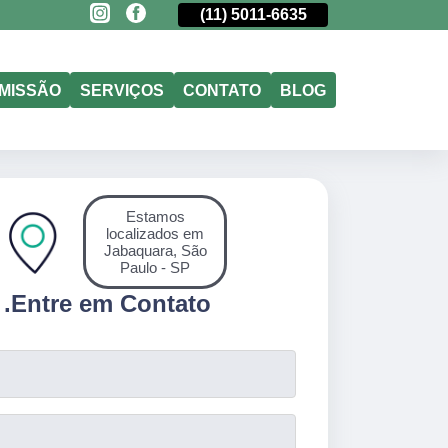
(11)
98177-4079
(11)
5011-6635
(11)
98177-407
MISSÃO
SERVIÇOS
CONTATO
BLOG
Estamos
localizados em
Jabaquara, São
Paulo - SP
.
Entre em Contato