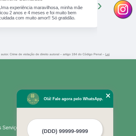
›
Uma experiência maravilhosa, minha mãe
Local excel
ficou 2 anos e 4 meses e foi muito bem
respeitando
cuidada com muito amor!! Só gratidão.
carinho, di
 autor. Crime de violação de direito autoral – artigo 184 do Código Penal –
Lei
Olá! Fale agora pelo WhatsApp.
s Serviços