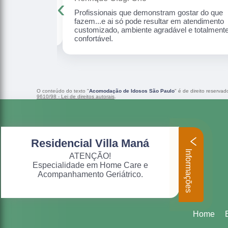
‹
ossos idosos,
Profissionais que demonstram gostar do que
ada, com amor,
fazem...e ai só pode resultar em atendimento
customizado, ambiente agradável e totalment
confortável.
O conteúdo do texto "
Acomodação de Idosos São Paulo
" é de direito reserva
9610/98 - Lei de direitos autorais
.
Residencial Villa Maná
Informações
ATENÇÃO!
Especialidade em Home Care e
Acompanhamento Geriátrico.
Home